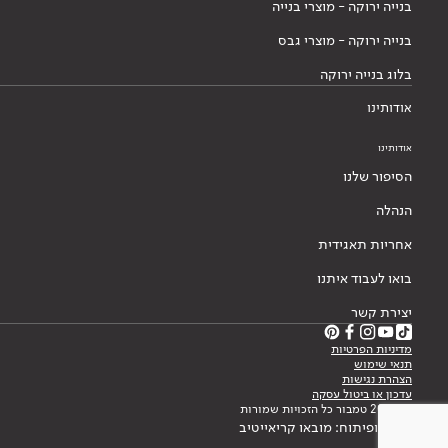
בנייה ירוקה - מוצרי בנייה
בנייה ירוקה - מוצרי גבס
בלוג בנייה ירוקה
אודותינו
אודותינו
הסיפור שלנו
הנהלה
אחריות תאגידית
בואו לעבוד איתנו
יצירת קשר
מדיניות הפרטיות
תנאי שימוש
הצהרת נגישות
עדכון או ביטול עסקה
© 2026 טמבור כל הזכויות שמורות
עיצוב ופיתוח: מובאו קריאייטיב