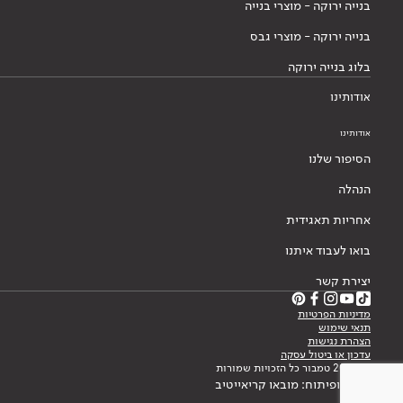
בנייה ירוקה - מוצרי בנייה
בנייה ירוקה - מוצרי גבס
בלוג בנייה ירוקה
אודותינו
אודותינו
הסיפור שלנו
הנהלה
אחריות תאגידית
בואו לעבוד איתנו
יצירת קשר
מדיניות הפרטיות
תנאי שימוש
הצהרת נגישות
עדכון או ביטול עסקה
© 2026 טמבור כל הזכויות שמורות
עיצוב ופיתוח: מובאו קריאייטיב