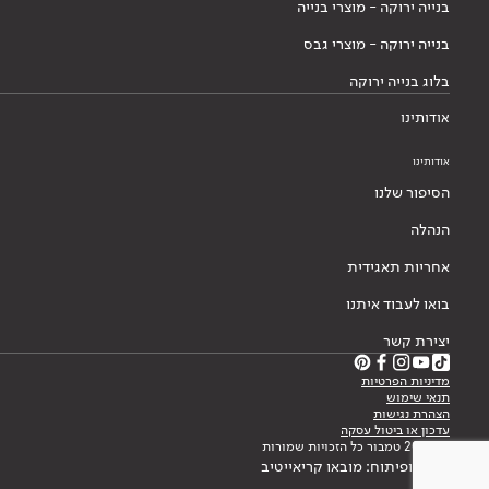
בנייה ירוקה - מוצרי בנייה
בנייה ירוקה - מוצרי גבס
בלוג בנייה ירוקה
אודותינו
אודותינו
הסיפור שלנו
הנהלה
אחריות תאגידית
בואו לעבוד איתנו
יצירת קשר
מדיניות הפרטיות
תנאי שימוש
הצהרת נגישות
עדכון או ביטול עסקה
© 2026 טמבור כל הזכויות שמורות
עיצוב ופיתוח: מובאו קריאייטיב