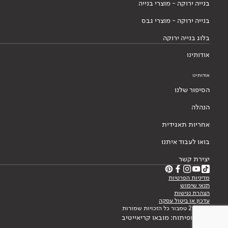
בנייה ירוקה - מוצרי בנייה
בנייה ירוקה - מוצרי גבס
בלוג בנייה ירוקה
אודותינו
אודותינו
הסיפור שלנו
הנהלה
אחריות תאגידית
בואו לעבוד איתנו
יצירת קשר
מדיניות הפרטיות
תנאי שימוש
הצהרת נגישות
עדכון או ביטול עסקה
© 2026 טמבור כל הזכויות שמורות
עיצוב ופיתוח: מובאו קריאייטיב