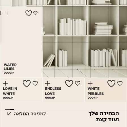
Academy
מדיניות סביבתית
תוכן מקצועי
לכל מוצרי צבע וציפויים
עץ
מדיניות מערכת משולבת ו - ISO
מתכת
אודותינו
רובה
RAL
צור קשר
פתרונות לתעשייה
WATER
WATER
LILIES
LILIES
0002P
0002P
LOVE IN
ENDLESS
WHITE
WHITE
LOVE
PEBBLES
0001P
0003P
0004P
הבחירה שלך
למניפה המלאה
ועוד קצת