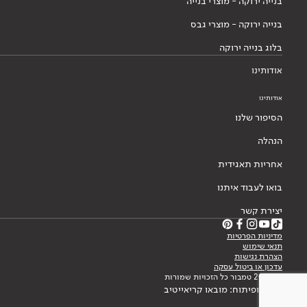
בנייה ירוקה - מוצרי בנייה
בנייה ירוקה - מוצרי גבס
בלוג בנייה ירוקה
אודותינו
אודותינו
הסיפור שלנו
הנהלה
אחריות תאגידית
בואו לעבוד איתנו
יצירת קשר
מדיניות הפרטיות
תנאי שימוש
הצהרת נגישות
עדכון או ביטול עסקה
© 2026 טמבור כל הזכויות שמורות
עיצוב ופיתוח: מובאו קריאייטיב