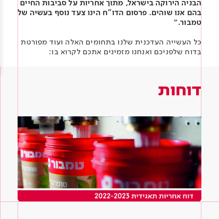
הבניה הירוקה בישראל, מתוך אחריות על סביבות החיים
Academy
מדיניות סביבתית
תוכן מקצועי
בהם אנו שוהים. פרסום הדו"ח הינו צעד נוסף בעשיה של
לכל מוצרי צבע וציפויים
עץ
טמבור.״
מדיניות מערכת משולבת ו - ISO
מתכת
אודותינו
כל העשייה העדכנית שלנו בתחומים האלה ועוד מפורטת
בדוח שלפניכם ואנחנו מזמינים אתכם לקרוא בו:
רובה
RAL
צור קשר
פתרונות לתעשייה
דוחות