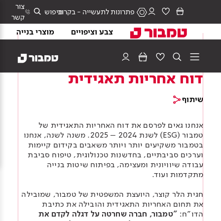
צור
פתרונות לתעשייה - בקרוב
חיפוש
קשר
צבע וציפויים
מוצרי בנייה
אחריות תאגידית
עמוד הבית
אודותינו
›
›
איזור אישי
דוח אחריות תאגידית
המניפה
מרכז הידע
הסיפור שלנו
קטלוג מוצרי גבס
קטלוג מוצרי בנייה
בנייה ירוקה - מוצרי צבע
צבע וציפויים
שיתוף
לוחות גבס
דבקים לאריחים
הנהלה
עולם הגבס
עולם הבנייה
קטלוג מוצרי צבע
מערכות ומפרטים
בנייה ירוקה - מוצרי בנייה
הגוונים שלנו
המניפה המלאה
מוצרי בנייה
אנחנו גאים לפרסם את דוח האחריות התאגידית של
טייחים
מסלולים וניצבים
טמבור (ESG) לשנת 2024 – 2025. משנה לשנה, אנחנו
תוכן מקצועי
תוכן מקצועי
צבעים וציפויים לקירות
עולם הצבע
אחריות תאגידית
הזמנת קטלוגים ומניפות
בנייה ירוקה - מוצרי גבס
קולקציות
בטמבור משקיעים יותר ויותר משאבים בקידום קיימות
איטום
חומרי בידוד
וערכים סביבתיים, בחדשנות טכנולוגית, טיפוח סביבת
מערכות בנייה
מערכות בנייה ומפרטים
צבעים וציפויים לקירות חוץ
בנייה בגבס
טקסטורות
עבודה שיוויונית ומעצימה, בפיתוח שיטות בנייה
כל הכתבות
טיח גבס
חומרי מילוי והחלקה
Academy
אחריות חברתית
תוכן מקצועי לבניה ירוקה
מתקדמות ועוד.
Academy
Academy
צבעים וציפויים למתכת
טיפים והשראה
בלוקי גבס
לכל מוצרי הגבס
המניפות שלנו
בנייה ירוקה
חגית הלר קוצר, היועצת המשפטית של טמבור, שמובילה
צבעים וציפויים לעץ
חוץ ושליכט
בואו לעבוד איתנו
את תחום האחריות התאגידית והובילה את כתיבת
הזמנת קטלוגים ומניפות
לכל מוצרי הבנייה
הדו"ח:
"טמבור, חברה שחרטה על דגלה לקדם את
אביזרי צביעה ושיפוץ
ערבה