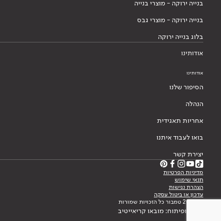
בנייה ירוקה - מוצרי בנייה
בנייה ירוקה - מוצרי גבס
בלוג בנייה ירוקה
אודותינו
אודותינו
הסיפור שלנו
הנהלה
אחריות תאגידית
בואו לעבוד איתנו
יצירת קשר
מדיניות הפרטיות
תנאי שימוש
הצהרת נגישות
עדכון או ביטול עסקה
© 2026 טמבור כל הזכויות שמורות
עיצוב ופיתוח: מובאו קריאייטיב