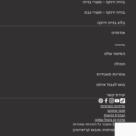
בנייה ירוקה - מוצרי בנייה
בנייה ירוקה - מוצרי גבס
בלוג בנייה ירוקה
אודותינו
אודותינו
הסיפור שלנו
הנהלה
אחריות תאגידית
בואו לעבוד איתנו
יצירת קשר
מדיניות הפרטיות
תנאי שימוש
הצהרת נגישות
עדכון או ביטול עסקה
© 2026 טמבור כל הזכויות שמורות
עיצוב ופיתוח: מובאו קריאייטיב