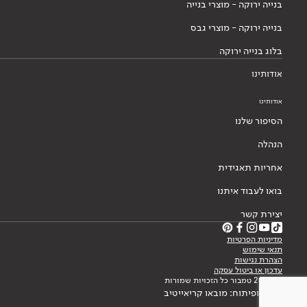
בנייה ירוקה - מוצרי בנייה
בנייה ירוקה - מוצרי גבס
בלוג בנייה ירוקה
אודותינו
אודותינו
הסיפור שלנו
הנהלה
אחריות תאגידית
בואו לעבוד איתנו
יצירת קשר
מדיניות הפרטיות
תנאי שימוש
הצהרת נגישות
עדכון או ביטול עסקה
© 2026 טמבור כל הזכויות שמורות
עיצוב ופיתוח: מובאו קריאייטיב