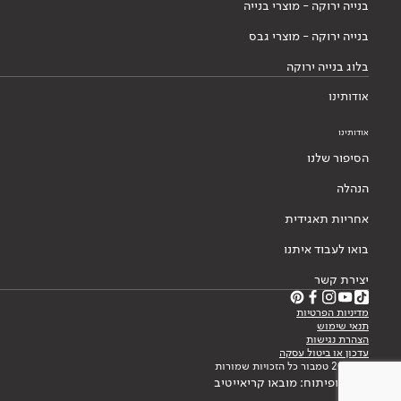
בנייה ירוקה - מוצרי בנייה
בנייה ירוקה - מוצרי גבס
בלוג בנייה ירוקה
אודותינו
אודותינו
הסיפור שלנו
הנהלה
אחריות תאגידית
בואו לעבוד איתנו
יצירת קשר
מדיניות הפרטיות
תנאי שימוש
הצהרת נגישות
עדכון או ביטול עסקה
© 2026 טמבור כל הזכויות שמורות
עיצוב ופיתוח: מובאו קריאייטיב