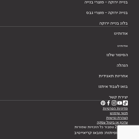
בנייה ירוקה - מוצרי בנייה
בנייה ירוקה - מוצרי גבס
בלוג בנייה ירוקה
אודותינו
אודותינו
הסיפור שלנו
הנהלה
אחריות תאגידית
בואו לעבוד איתנו
יצירת קשר
מדיניות הפרטיות
תנאי שימוש
הצהרת נגישות
עדכון או ביטול עסקה
© 2026 טמבור כל הזכויות שמורות
עיצוב ופיתוח: מובאו קריאייטיב