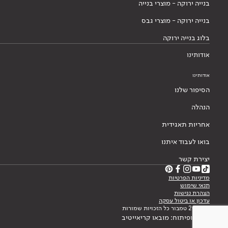
בנייה ירוקה - מוצרי בנייה
בנייה ירוקה - מוצרי גבס
בלוג בנייה ירוקה
אודותינו
אודותינו
הסיפור שלנו
הנהלה
אחריות תאגידית
בואו לעבוד איתנו
יצירת קשר
מדיניות הפרטיות
תנאי שימוש
הצהרת נגישות
עדכון או ביטול עסקה
© 2026 טמבור כל הזכויות שמורות
עיצוב ופיתוח: מובאו קריאייטיב