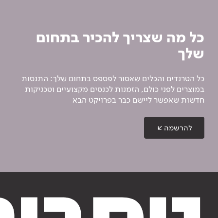
כל מה שצריך להכיר בתחום
שלך
כל הטרנדים והכלים שאסור לפספס בתחום שלך: התנסות
במוצרים לפני כולם, הזמנות לכנסים מקצועיים וטכניקות
חדשות שאפשר ליישם כבר בפרויקט הבא
להרשמה