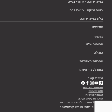
בנייה ירוקה - מוצרי בנייה
בנייה ירוקה - מוצרי גבס
בלוג בנייה ירוקה
אודותינו
אודותינו
הסיפור שלנו
הנהלה
אחריות תאגידית
בואו לעבוד איתנו
יצירת קשר
מדיניות הפרטיות
תנאי שימוש
הצהרת נגישות
עדכון או ביטול עסקה
© 2026 טמבור כל הזכויות שמורות
עיצוב ופיתוח: מובאו קריאייטיב