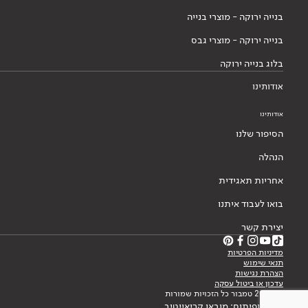
בנייה ירוקה - מוצרי בנייה
בנייה ירוקה - מוצרי גבס
בלוג בנייה ירוקה
אודותינו
אודותינו
הסיפור שלנו
הנהלה
אחריות תאגידית
בואו לעבוד איתנו
יצירת קשר
מדיניות הפרטיות
תנאי שימוש
הצהרת נגישות
עדכון או ביטול עסקה
© 2026 טמבור כל הזכויות שמורות
עיצוב ופיתוח: מובאו קריאייטיב