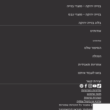
בנייה ירוקה - מוצרי בנייה
בנייה ירוקה - מוצרי גבס
בלוג בנייה ירוקה
אודותינו
אודותינו
הסיפור שלנו
הנהלה
אחריות תאגידית
בואו לעבוד איתנו
יצירת קשר
מדיניות הפרטיות
תנאי שימוש
הצהרת נגישות
עדכון או ביטול עסקה
© 2026 טמבור כל הזכויות שמורות
עיצוב ופיתוח: מובאו קריאייטיב