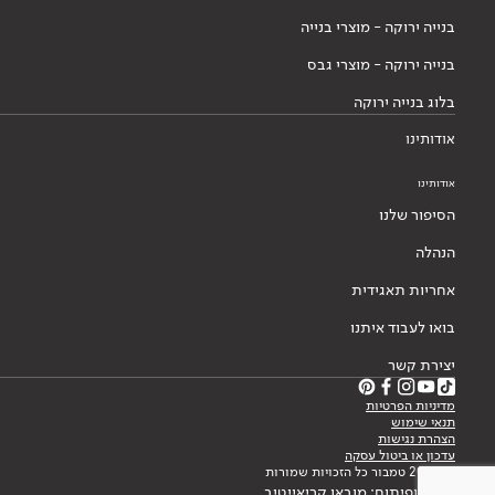
בנייה ירוקה - מוצרי בנייה
בנייה ירוקה - מוצרי גבס
בלוג בנייה ירוקה
אודותינו
אודותינו
הסיפור שלנו
הנהלה
אחריות תאגידית
בואו לעבוד איתנו
יצירת קשר
מדיניות הפרטיות
תנאי שימוש
הצהרת נגישות
עדכון או ביטול עסקה
© 2026 טמבור כל הזכויות שמורות
עיצוב ופיתוח: מובאו קריאייטיב