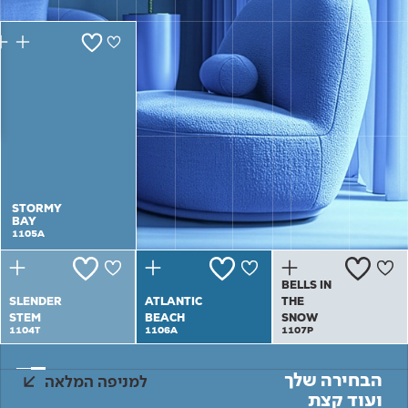
Academy
מדיניות סביבתית
תוכן מקצועי
לכל מוצרי צבע וציפויים
עץ
מדיניות מערכת משולבת ו - ISO
מתכת
אודותינו
רובה
RAL
צור קשר
פתרונות לתעשייה
STORMY
STORMY
BAY
BAY
1105A
1105A
BELLS IN
SLENDER
ATLANTIC
THE
STEM
BEACH
SNOW
1104T
1106A
1107P
הבחירה שלך
למניפה המלאה
ועוד קצת