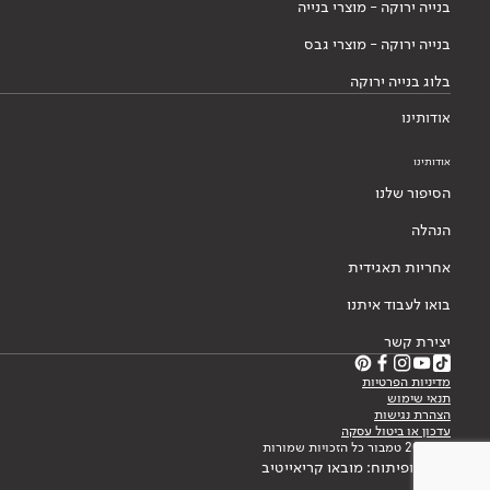
בנייה ירוקה - מוצרי בנייה
בנייה ירוקה - מוצרי גבס
בלוג בנייה ירוקה
אודותינו
אודותינו
הסיפור שלנו
הנהלה
אחריות תאגידית
בואו לעבוד איתנו
יצירת קשר
מדיניות הפרטיות
תנאי שימוש
הצהרת נגישות
עדכון או ביטול עסקה
© 2026 טמבור כל הזכויות שמורות
עיצוב ופיתוח: מובאו קריאייטיב