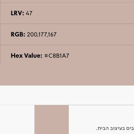
LRV:
47
RGB:
200,177,167
Hex Value:
#C8B1A7
ים בעיצוב הבית.