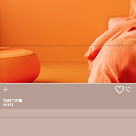
BARE
NECESSITIES
0436P
TAN TONE
0437T