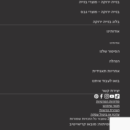
בנייה ירוקה - מוצרי בנייה
בנייה ירוקה - מוצרי גבס
בלוג בנייה ירוקה
אודותינו
אודותינו
הסיפור שלנו
הנהלה
אחריות תאגידית
בואו לעבוד איתנו
יצירת קשר
מדיניות הפרטיות
תנאי שימוש
הצהרת נגישות
עדכון או ביטול עסקה
© 2026 טמבור כל הזכויות שמורות
עיצוב ופיתוח: מובאו קריאייטיב