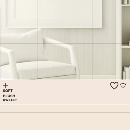
BEAUTIFUL
DAY
OW517P
SOFT
BLUSH
OW518P