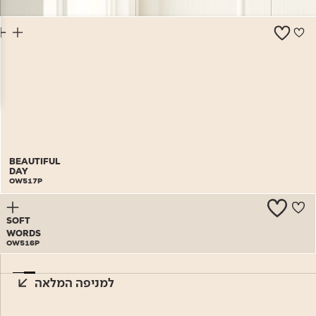
צור קשר
BEAUTIFUL
DAY
OW517P
SOFT
WORDS
OW516P
למניפה המלאה