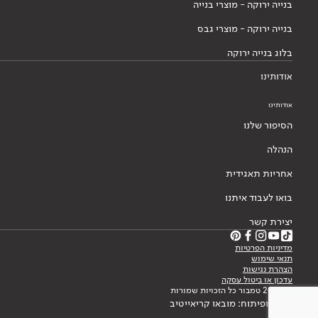
בנייה ירוקה - מוצרי בנייה
בנייה ירוקה - מוצרי גבס
בלוג בנייה ירוקה
אודותינו
אודותינו
הסיפור שלנו
הנהלה
אחריות תאגידית
בואו לעבוד איתנו
יצירת קשר
מדיניות הפרטיות
תנאי שימוש
הצהרת נגישות
עדכון או ביטול עסקה
© 2026 טמבור כל הזכויות שמורות
עיצוב ופיתוח: מובאו קריאייטיב