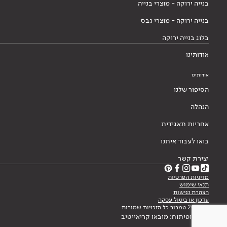
בנייה ירוקה - מוצרי בנייה
בנייה ירוקה - מוצרי גבס
בלוג בנייה ירוקה
אודותינו
אודותינו
הסיפור שלנו
הנהלה
אחריות תאגידית
בואו לעבוד איתנו
יצירת קשר
מדיניות הפרטיות
תנאי שימוש
הצהרת נגישות
עדכון או ביטול עסקה
© 2026 טמבור כל הזכויות שמורות
עיצוב ופיתוח: מובאו קריאייטיב