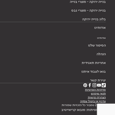
בנייה ירוקה - מוצרי בנייה
בנייה ירוקה - מוצרי גבס
בלוג בנייה ירוקה
אודותינו
אודותינו
הסיפור שלנו
הנהלה
אחריות תאגידית
בואו לעבוד איתנו
יצירת קשר
מדיניות הפרטיות
תנאי שימוש
הצהרת נגישות
עדכון או ביטול עסקה
© 2026 טמבור כל הזכויות שמורות
עיצוב ופיתוח: מובאו קריאייטיב