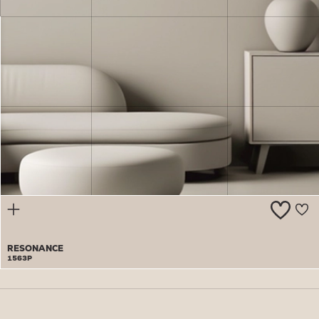
BLESSINGS
1562P
RESONANCE
1563P