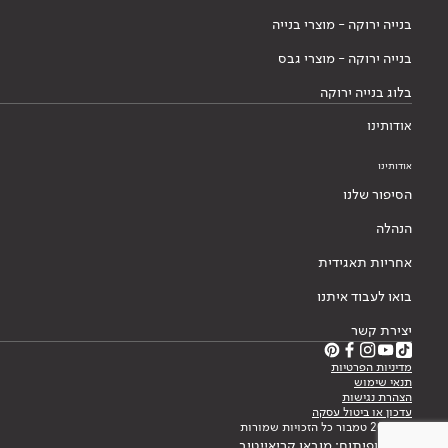
בנייה ירוקה - מוצרי בנייה
בנייה ירוקה - מוצרי גבס
בלוג בנייה ירוקה
אודותינו
אודותינו
הסיפור שלנו
הנהלה
אחריות תאגידית
בואו לעבוד איתנו
יצירת קשר
מדיניות הפרטיות
תנאי שימוש
הצהרת נגישות
עדכון או ביטול עסקה
© 2026 טמבור כל הזכויות שמורות
עיצוב ופיתוח: מובאו קריאייטיב