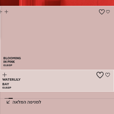
צור קשר
BLOOMING
IN PINK
0163P
WATERLILY
BAY
0162P
למניפה המלאה