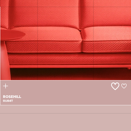
BLOOMING
IN PINK
0163P
ROSEHILL
0164T