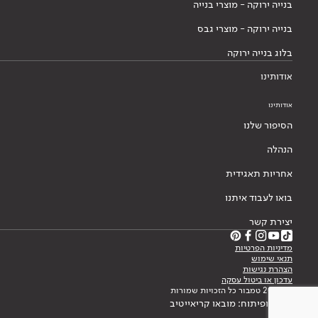
בנייה ירוקה - מוצרי בנייה
בנייה ירוקה - מוצרי גבס
בלוג בנייה ירוקה
אודותינו
אודותינו
הסיפור שלנו
הנהלה
אחריות תאגידית
בואו לעבוד איתנו
יצירת קשר
מדיניות הפרטיות
תנאי שימוש
הצהרת נגישות
עדכון או ביטול עסקה
© 2026 טמבור כל הזכויות שמורות
עיצוב ופיתוח: מובאו קריאייטיב