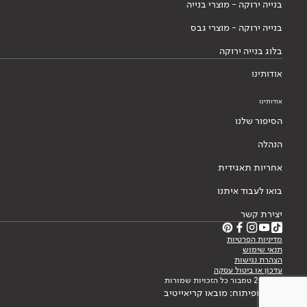
בנייה ירוקה - מוצרי בנייה
בנייה ירוקה - מוצרי גבס
בלוג בנייה ירוקה
אודותינו
אודותינו
הסיפור שלנו
הנהלה
אחריות תאגידית
בואו לעבוד איתנו
יצירת קשר
מדיניות הפרטיות
תנאי שימוש
הצהרת נגישות
עדכון או ביטול עסקה
© 2026 טמבור כל הזכויות שמורות
עיצוב ופיתוח: מובאו קריאייטיב