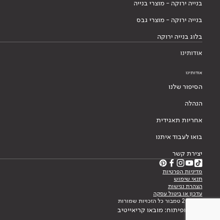
בנייה ירוקה - מוצרי בנייה
בנייה ירוקה - מוצרי גבס
בלוג בנייה ירוקה
אודותינו
אודותינו
הסיפור שלנו
הנהלה
אחריות תאגידית
בואו לעבוד איתנו
יצירת קשר
מדיניות הפרטיות
תנאי שימוש
הצהרת נגישות
עדכון או ביטול עסקה
© 2026 טמבור כל הזכויות שמורות
עיצוב ופיתוח: מובאו קריאייטיב