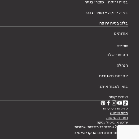
בנייה ירוקה - מוצרי בנייה
בנייה ירוקה - מוצרי גבס
בלוג בנייה ירוקה
אודותינו
אודותינו
הסיפור שלנו
הנהלה
אחריות תאגידית
בואו לעבוד איתנו
יצירת קשר
מדיניות הפרטיות
תנאי שימוש
הצהרת נגישות
עדכון או ביטול עסקה
© 2026 טמבור כל הזכויות שמורות
עיצוב ופיתוח: מובאו קריאייטיב