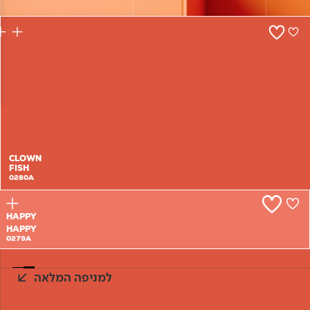
צור קשר
CLOWN
FISH
0280A
HAPPY
HAPPY
0279A
למניפה המלאה