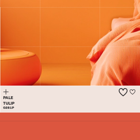
CLOWN
FISH
0280A
PALE
TULIP
0281P