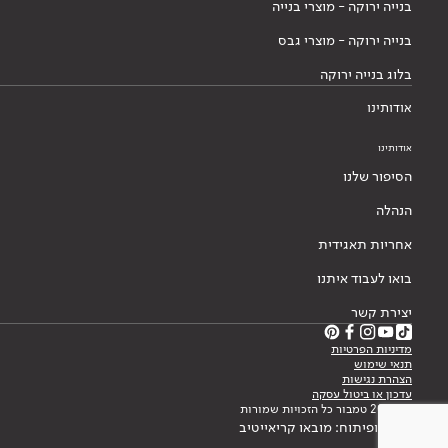
בנייה ירוקה - מוצרי בנייה
בנייה ירוקה - מוצרי גבס
בלוג בנייה ירוקה
אודותינו
אודותינו
הסיפור שלנו
הנהלה
אחריות תאגידית
בואו לעבוד איתנו
יצירת קשר
מדיניות הפרטיות
תנאי שימוש
הצהרת נגישות
עדכון או ביטול עסקה
© 2026 טמבור כל הזכויות שמורות
עיצוב ופיתוח: מובאו קריאייטיב