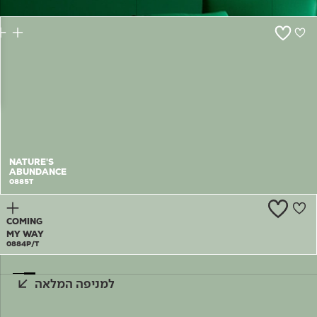
צור קשר
NATURE'S
ABUNDANCE
0885T
COMING
MY WAY
0884P/T
למניפה המלאה