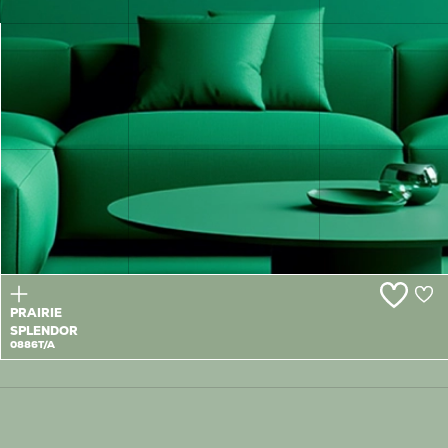
NATURE'S
ABUNDANCE
0885T
PRAIRIE
SPLENDOR
0886T/A