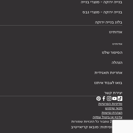
בנייה ירוקה - מוצרי בנייה
בנייה ירוקה - מוצרי גבס
בלוג בנייה ירוקה
אודותינו
אודותינו
הסיפור שלנו
הנהלה
אחריות תאגידית
בואו לעבוד איתנו
יצירת קשר
מדיניות הפרטיות
תנאי שימוש
הצהרת נגישות
עדכון או ביטול עסקה
© 2026 טמבור כל הזכויות שמורות
עיצוב ופיתוח: מובאו קריאייטיב