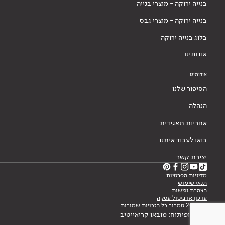
בנייה ירוקה - מוצרי בנייה
בנייה ירוקה - מוצרי גבס
בלוג בנייה ירוקה
אודותינו
אודותינו
הסיפור שלנו
הנהלה
אחריות תאגידית
בואו לעבוד איתנו
יצירת קשר
מדיניות הפרטיות
תנאי שימוש
הצהרת נגישות
עדכון או ביטול עסקה
© 2026 טמבור כל הזכויות שמורות
עיצוב ופיתוח: מובאו קריאייטיב