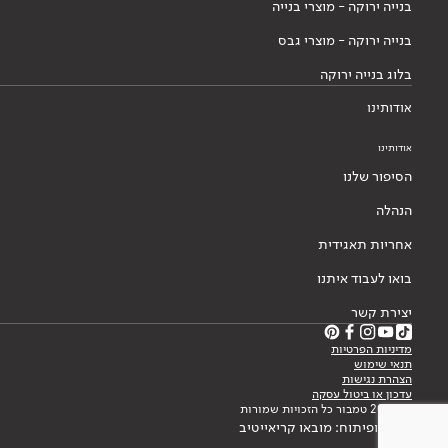
בנייה ירוקה - מוצרי בנייה
בנייה ירוקה - מוצרי גבס
בלוג בנייה ירוקה
אודותינו
אודותינו
הסיפור שלנו
הנהלה
אחריות תאגידית
בואו לעבוד איתנו
יצירת קשר
מדיניות הפרטיות
תנאי שימוש
הצהרת נגישות
עדכון או ביטול עסקה
© 2026 טמבור כל הזכויות שמורות
עיצוב ופיתוח: מובאו קריאייטיב