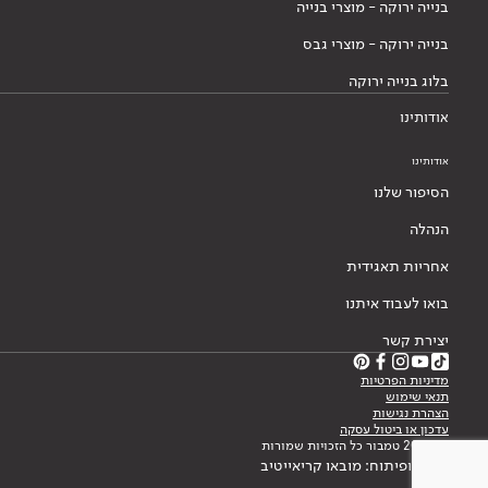
בנייה ירוקה - מוצרי בנייה
בנייה ירוקה - מוצרי גבס
בלוג בנייה ירוקה
אודותינו
אודותינו
הסיפור שלנו
הנהלה
אחריות תאגידית
בואו לעבוד איתנו
יצירת קשר
מדיניות הפרטיות
תנאי שימוש
הצהרת נגישות
עדכון או ביטול עסקה
© 2026 טמבור כל הזכויות שמורות
עיצוב ופיתוח: מובאו קריאייטיב