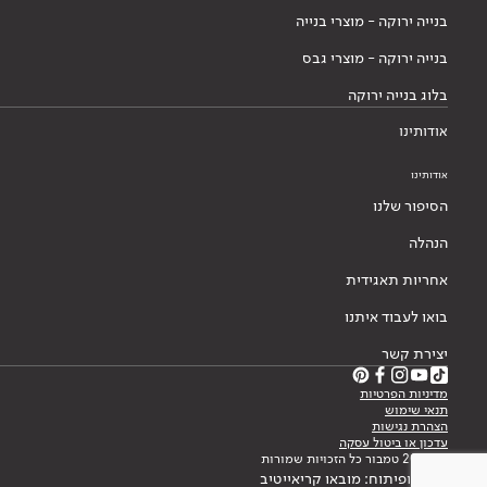
בנייה ירוקה - מוצרי בנייה
בנייה ירוקה - מוצרי גבס
בלוג בנייה ירוקה
אודותינו
אודותינו
הסיפור שלנו
הנהלה
אחריות תאגידית
בואו לעבוד איתנו
יצירת קשר
מדיניות הפרטיות
תנאי שימוש
הצהרת נגישות
עדכון או ביטול עסקה
© 2026 טמבור כל הזכויות שמורות
עיצוב ופיתוח: מובאו קריאייטיב