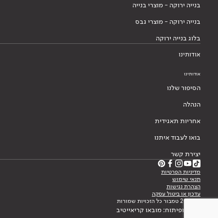
בנייה ירוקה - מוצרי בנייה
בנייה ירוקה - מוצרי גבס
בלוג בנייה ירוקה
אודותינו
אודותינו
הסיפור שלנו
הנהלה
אחריות תאגידית
בואו לעבוד איתנו
יצירת קשר
מדיניות הפרטיות
תנאי שימוש
הצהרת נגישות
עדכון או ביטול עסקה
© 2026 טמבור כל הזכויות שמורות
עיצוב ופיתוח: מובאו קריאייטיב