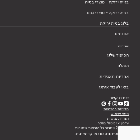
בנייה ירוקה - מוצרי בנייה
בנייה ירוקה - מוצרי גבס
בלוג בנייה ירוקה
אודותינו
אודותינו
הסיפור שלנו
הנהלה
אחריות תאגידית
בואו לעבוד איתנו
יצירת קשר
מדיניות הפרטיות
תנאי שימוש
הצהרת נגישות
עדכון או ביטול עסקה
© 2026 טמבור כל הזכויות שמורות
עיצוב ופיתוח: מובאו קריאייטיב