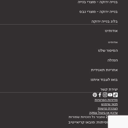
בנייה ירוקה - מוצרי בנייה
בנייה ירוקה - מוצרי גבס
בלוג בנייה ירוקה
אודותינו
אודותינו
הסיפור שלנו
הנהלה
אחריות תאגידית
בואו לעבוד איתנו
יצירת קשר
מדיניות הפרטיות
תנאי שימוש
הצהרת נגישות
עדכון או ביטול עסקה
© 2026 טמבור כל הזכויות שמורות
עיצוב ופיתוח: מובאו קריאייטיב