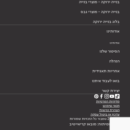
בנייה ירוקה - מוצרי בנייה
בנייה ירוקה - מוצרי גבס
בלוג בנייה ירוקה
אודותינו
אודותינו
הסיפור שלנו
הנהלה
אחריות תאגידית
בואו לעבוד איתנו
יצירת קשר
מדיניות הפרטיות
תנאי שימוש
הצהרת נגישות
עדכון או ביטול עסקה
© 2026 טמבור כל הזכויות שמורות
עיצוב ופיתוח: מובאו קריאייטיב