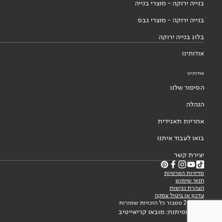
בנייה ירוקה - מוצרי בנייה
בנייה ירוקה - מוצרי גבס
בלוג בנייה ירוקה
אודותינו
אודותינו
הסיפור שלנו
הנהלה
אחריות תאגידית
בואו לעבוד איתנו
יצירת קשר
מדיניות הפרטיות
תנאי שימוש
הצהרת נגישות
עדכון או ביטול עסקה
© 2026 טמבור כל הזכויות שמורות
עיצוב ופיתוח: מובאו קריאייטיב