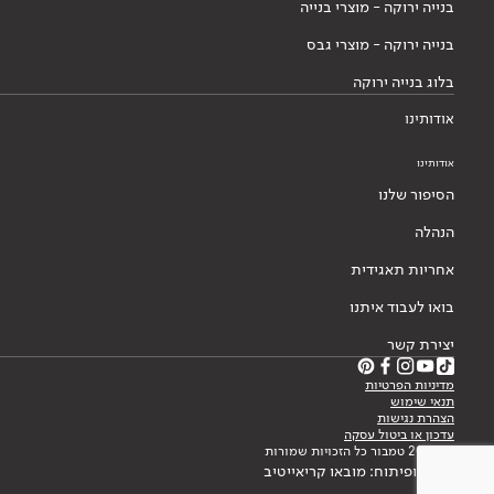
בנייה ירוקה - מוצרי בנייה
בנייה ירוקה - מוצרי גבס
בלוג בנייה ירוקה
אודותינו
אודותינו
הסיפור שלנו
הנהלה
אחריות תאגידית
בואו לעבוד איתנו
יצירת קשר
מדיניות הפרטיות
תנאי שימוש
הצהרת נגישות
עדכון או ביטול עסקה
© 2026 טמבור כל הזכויות שמורות
עיצוב ופיתוח: מובאו קריאייטיב