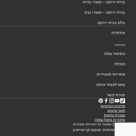
בנייה ירוקה - מוצרי בנייה
בנייה ירוקה - מוצרי גבס
בלוג בנייה ירוקה
אודותינו
אודותינו
הסיפור שלנו
הנהלה
אחריות תאגידית
בואו לעבוד איתנו
יצירת קשר
מדיניות הפרטיות
תנאי שימוש
הצהרת נגישות
עדכון או ביטול עסקה
© 2026 טמבור כל הזכויות שמורות
עיצוב ופיתוח: מובאו קריאייטיב