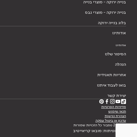
בנייה ירוקה - מוצרי בנייה
בנייה ירוקה - מוצרי גבס
בלוג בנייה ירוקה
אודותינו
אודותינו
הסיפור שלנו
הנהלה
אחריות תאגידית
בואו לעבוד איתנו
יצירת קשר
מדיניות הפרטיות
תנאי שימוש
הצהרת נגישות
עדכון או ביטול עסקה
© 2026 טמבור כל הזכויות שמורות
עיצוב ופיתוח: מובאו קריאייטיב