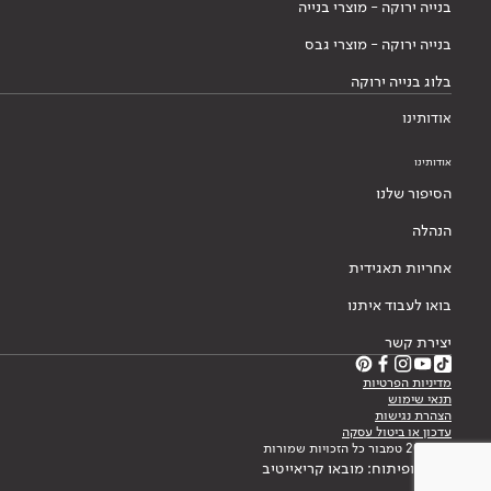
בנייה ירוקה - מוצרי בנייה
בנייה ירוקה - מוצרי גבס
בלוג בנייה ירוקה
אודותינו
אודותינו
הסיפור שלנו
הנהלה
אחריות תאגידית
בואו לעבוד איתנו
יצירת קשר
מדיניות הפרטיות
תנאי שימוש
הצהרת נגישות
עדכון או ביטול עסקה
© 2026 טמבור כל הזכויות שמורות
עיצוב ופיתוח: מובאו קריאייטיב