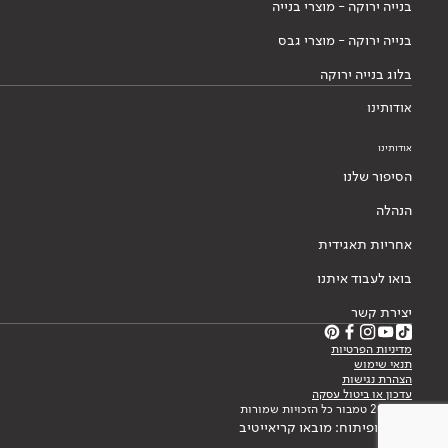
בנייה ירוקה - מוצרי בנייה
בנייה ירוקה - מוצרי גבס
בלוג בנייה ירוקה
אודותינו
אודותינו
הסיפור שלנו
הנהלה
אחריות תאגידית
בואו לעבוד איתנו
יצירת קשר
מדיניות הפרטיות
תנאי שימוש
הצהרת נגישות
עדכון או ביטול עסקה
© 2026 טמבור כל הזכויות שמורות
עיצוב ופיתוח: מובאו קריאייטיב