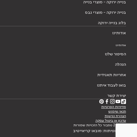
בנייה ירוקה - מוצרי בנייה
בנייה ירוקה - מוצרי גבס
בלוג בנייה ירוקה
אודותינו
אודותינו
הסיפור שלנו
הנהלה
אחריות תאגידית
בואו לעבוד איתנו
יצירת קשר
מדיניות הפרטיות
תנאי שימוש
הצהרת נגישות
עדכון או ביטול עסקה
© 2026 טמבור כל הזכויות שמורות
עיצוב ופיתוח: מובאו קריאייטיב